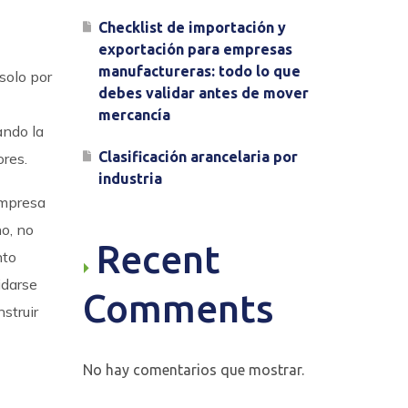
Checklist de importación y
exportación para empresas
manufactureras: todo lo que
solo por
debes validar antes de mover
mercancía
ando la
Clasificación arancelaria por
ores.
industria
empresa
ho, no
Recent
nto
idarse
Comments
struir
No hay comentarios que mostrar.