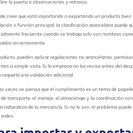
bre la puerta a observaciones y retrasos.
ede creer que está importando o exportando un producto bien
lación o función principal, la clasificación arancelaria puede q
ecialmente frecuente cuando se trabaja solo con nombres come
isados recientemente.
roducto, pueden aplicar regulaciones no arancelarias, permisos
tes a simple vista. Si la empresa no los revisa antes del des
requería una validación adicional.
as veces se piensa que el cumplimiento es un tema de papeles
o de transporte, el manejo, el almacenaje y la coordinación con
 naturaleza de la mercancía. Si no lo son, el problema puede
 orden.
ara importar y exporta