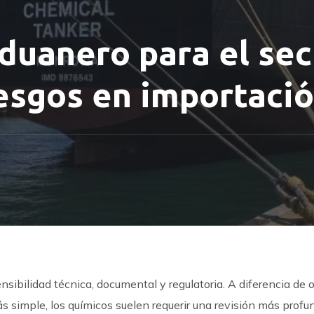
uanero para el sec
esgos en importació
nsibilidad técnica, documental y regulatoria. A diferencia de 
simple, los químicos suelen requerir una revisión más profu