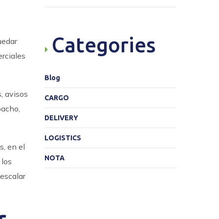
Categories
uedar
rciales
Blog
, avisos
CARGO
pacho,
DELIVERY
LOGISTICS
, en el
NOTA
 los
 escalar
r