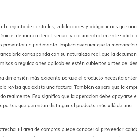
el conjunto de controles, validaciones y obligaciones que una
micas de manera legal, segura y documentadamente sólida a
 o presentar un pedimento. Implica asegurar que la mercancía 
arancelaria corresponda con su naturaleza real, que la docume
rmisos o regulaciones aplicables estén cubiertos antes del de
una dimensión más exigente porque el producto necesita ente
solo revisa que exista una factura. También espera que la emp
o realmente. Eso significa que la operación debe apoyarse e
 soportes que permitan distinguir el producto más allá de una
trecha. El área de compras puede conocer al proveedor, calid