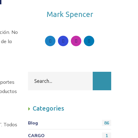
Mark Spencer
Follow Me. Be in Trend.
ación. No
 de la
oportes
roductos
Categories
Blog
86
”. Todos
CARGO
1