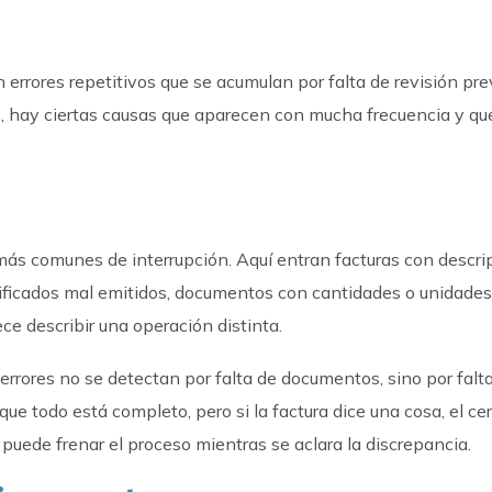
 errores repetitivos que se acumulan por falta de revisión pre
s, hay ciertas causas que aparecen con mucha frecuencia y qu
más comunes de interrupción. Aquí entran facturas con descri
tificados mal emitidos, documentos con cantidades o unidade
e describir una operación distinta.
rores no se detectan por falta de documentos, sino por falt
ue todo está completo, pero si la factura dice una cosa, el cer
a puede frenar el proceso mientras se aclara la discrepancia.