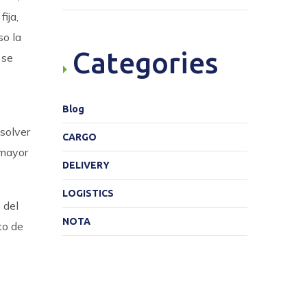
ija,
so la
Categories
 se
Blog
solver
CARGO
 mayor
DELIVERY
LOGISTICS
 del
NOTA
to de