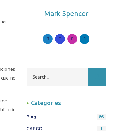
Mark Spencer
via.
Follow Me. Be in Trend.
e
pciones
s que no
a de
Categories
tificado
Blog
86
CARGO
1