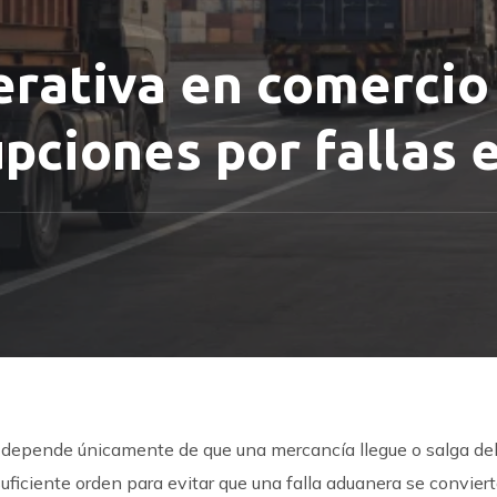
rativa en comercio
upciones por fallas
 depende únicamente de que una mercancía llegue o salga del
ficiente orden para evitar que una falla aduanera se convier