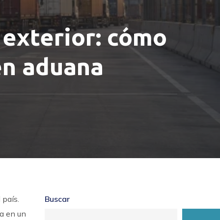
 exterior: cómo
 en aduana
 país.
Buscar
ta en un