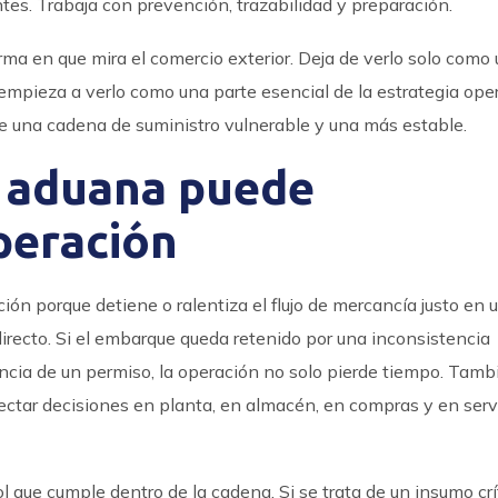
ntes. Trabaja con prevención, trazabilidad y preparación.
a en que mira el comercio exterior. Deja de verlo solo como
 empieza a verlo como una parte esencial de la estrategia oper
tre una cadena de suministro vulnerable y una más estable.
n aduana puede
peración
ón porque detiene o ralentiza el flujo de mercancía justo en 
recto. Si el embarque queda retenido por una inconsistencia
encia de un permiso, la operación no solo pierde tiempo. Tamb
ctar decisiones en planta, en almacén, en compras y en servi
 que cumple dentro de la cadena. Si se trata de un insumo crít