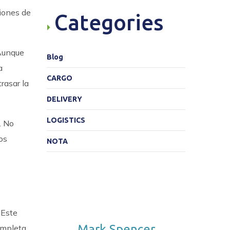
iones de
Categories
 Aunque
Blog
a
CARGO
rasar la
DELIVERY
LOGISTICS
. No
os
NOTA
 Este
Mark Spencer
ompleta