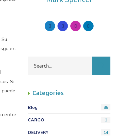
Follow Me. Be in Trend.
. Su
esgo en
l
cas. Si
n puede
Categories
Blog
85
ia entre
CARGO
1
DELIVERY
14