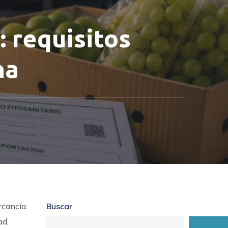
: requisitos
na
rcancía.
Buscar
ad,