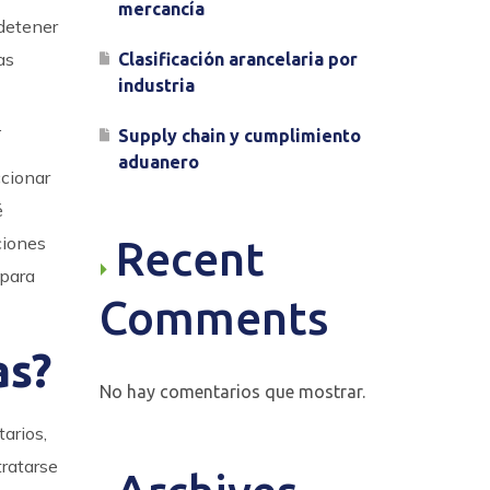
mercancía
detener
as
Clasificación arancelaria por
industria
.
Supply chain y cumplimiento
aduanero
ccionar
é
ciones
Recent
 para
Comments
as?
No hay comentarios que mostrar.
arios,
tratarse