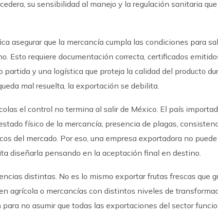
edera, su sensibilidad al manejo y la regulación sanitaria que
fica asegurar que la mercancía cumpla las condiciones para sal
o. Esto requiere documentación correcta, certificados emitido
partida y una logística que proteja la calidad del producto du
 queda mal resuelta, la exportación se debilita.
as el control no termina al salir de México. El país importad
 estado físico de la mercancía, presencia de plagas, consisten
icos del mercado. Por eso, una empresa exportadora no puede
sita diseñarla pensando en la aceptación final en destino.
ncias distintas. No es lo mismo exportar frutas frescas que g
gen agrícola o mercancías con distintos niveles de transformac
 para no asumir que todas las exportaciones del sector funci