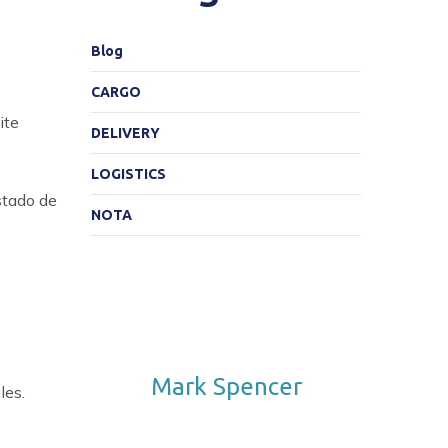
Blog
CARGO
ite
DELIVERY
LOGISTICS
stado de
NOTA
Mark Spencer
les.
Follow Me. Be in Trend.