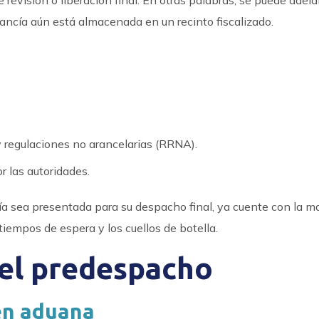
 revisión o liberación final. En otras palabras, se puede adela
ancía aún está almacenada en un recinto fiscalizado.
y regulaciones no arancelarias (RRNA).
 las autoridades.
ía sea presentada para su despacho final, ya cuente con la m
tiempos de espera y los cuellos de botella.
del predespacho
en aduana