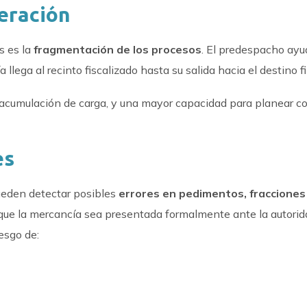
peración
s es la
fragmentación de los procesos
. El predespacho ayu
lega al recinto fiscalizado hasta su salida hacia el destino fi
acumulación de carga, y una mayor capacidad para planear c
es
pueden detectar posibles
errores en pedimentos, fracciones
e que la mercancía sea presentada formalmente ante la autori
esgo de: